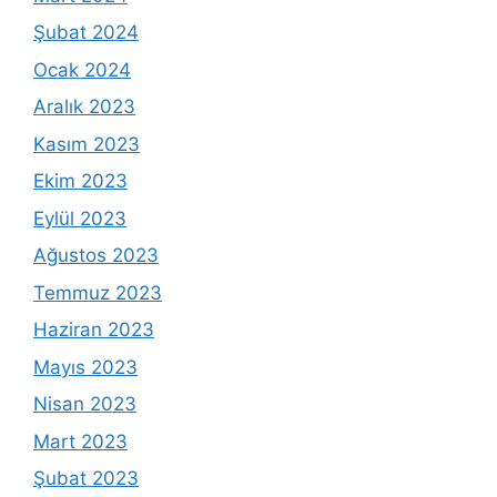
Şubat 2024
Ocak 2024
Aralık 2023
Kasım 2023
Ekim 2023
Eylül 2023
Ağustos 2023
Temmuz 2023
Haziran 2023
Mayıs 2023
Nisan 2023
Mart 2023
Şubat 2023