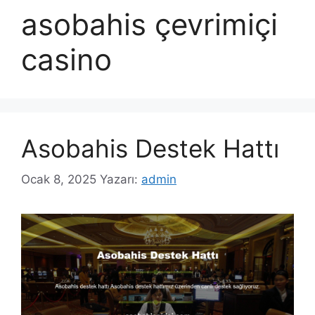
asobahis çevrimiçi
casino
Asobahis Destek Hattı
Ocak 8, 2025
Yazarı:
admin