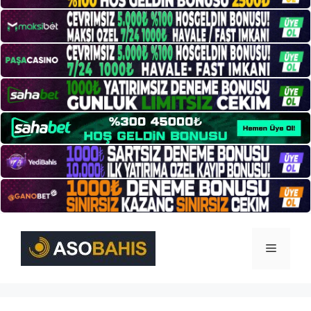
İçeriğe
atla
Menü