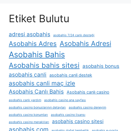
Etiket Bulutu
adresi asobahis
asobahis 7/24 canlı desteği
Asobahis Adresi
Asobahis Adres
Asobahis Bahis
Asobahis bahis sitesi
asobahis bonus
asobahis canli
asobahis canli destek
asobahis canli maç izle
Asobahis Canlı Bahis
Asobahis canlı casino
asobahis canlı yardım
asobahis casino ana sayfası
asobahis casino bonuslarının detayları
asobahis casino deneyim
asobahis casino konumları
asobahis casino lisansı
asobahis casino sitesi
asobahis casino meraklıları
asobahis com
asobahis doğal tembellik
asobahis e-posta