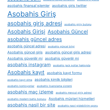
asobahis finansal i̇şlemler
asobahis giris twitter
Asobahis Giriş
asobahis giriş adresi
asobahis giriş butonu
Asobahis Girişi
Asobahis Güncel
asobahis güncel adres
asobahis güncel adresi
asobahis güncel bilgi
Asobahis güncel giriş
asobahis güncel giriş adresi
Asobahis güvenilir mi
asobahis güvenlir mi
asobahis instagram
asobahis jack potlar hakkında
Asobahis kayıt
asobahis kayıt formu
asobahis kimlik bilgileri
asobahis kayıt olma
asobahis komisyonlar
asobahis lisanslama sistemi
asobahis maç izleme
asobahis mevcut giriş adresi
Asobahis müşteri hizmetleri
asobahis modern bahis bonusu
asobahis nasil bir site
asobahis nasıl gidebilirim sporu