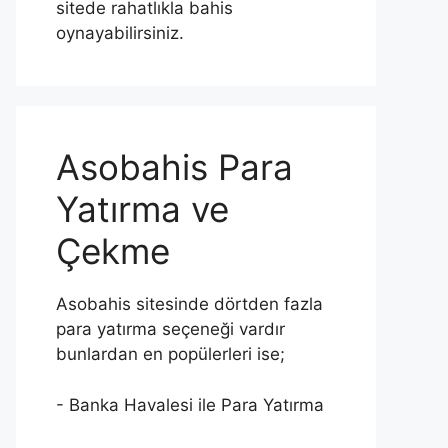
sitede rahatlıkla bahis
oynayabilirsiniz.
Asobahis Para
Yatırma ve
Çekme
Asobahis sitesinde dörtden fazla
para yatırma seçeneği vardır
bunlardan en popülerleri ise;
- Banka Havalesi ile Para Yatırma