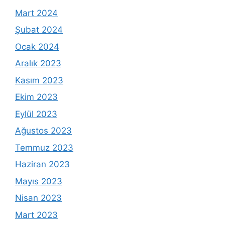
Mart 2024
Şubat 2024
Ocak 2024
Aralık 2023
Kasım 2023
Ekim 2023
Eylül 2023
Ağustos 2023
Temmuz 2023
Haziran 2023
Mayıs 2023
Nisan 2023
Mart 2023