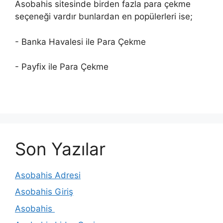
Asobahis sitesinde birden fazla para çekme
seçeneği vardır bunlardan en popülerleri ise;
- Banka Havalesi ile Para Çekme
- Payfix ile Para Çekme
Son Yazılar
Asobahis Adresi
Asobahis Giriş
Asobahis