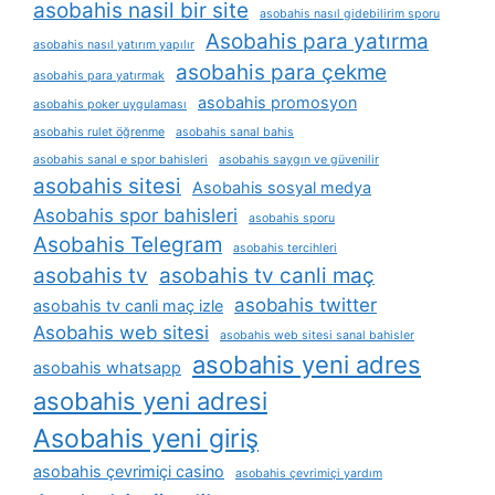
asobahis nasil bir site
asobahis nasıl gidebilirim sporu
Asobahis para yatırma
asobahis nasıl yatırım yapılır
asobahis para çekme
asobahis para yatırmak
asobahis promosyon
asobahis poker uygulaması
asobahis rulet öğrenme
asobahis sanal bahis
asobahis sanal e spor bahisleri
asobahis saygın ve güvenilir
asobahis sitesi
Asobahis sosyal medya
Asobahis spor bahisleri
asobahis sporu
Asobahis Telegram
asobahis tercihleri
asobahis tv
asobahis tv canli maç
asobahis twitter
asobahis tv canli maç izle
Asobahis web sitesi
asobahis web sitesi sanal bahisler
asobahis yeni adres
asobahis whatsapp
asobahis yeni adresi
Asobahis yeni giriş
asobahis çevrimiçi casino
asobahis çevrimiçi yardım