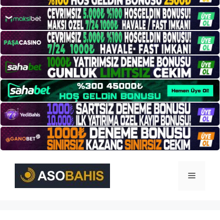
İçeriğe
atla
Menü