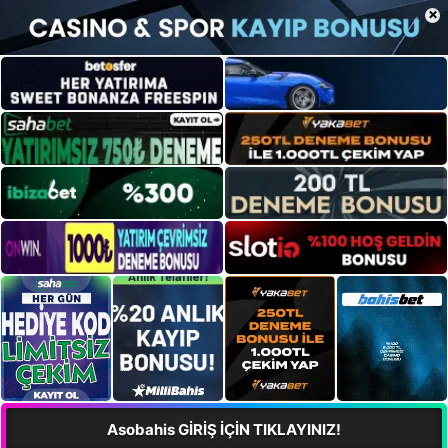
×
Asobahis GİRİŞ İÇİN TIKLAYINIZ!