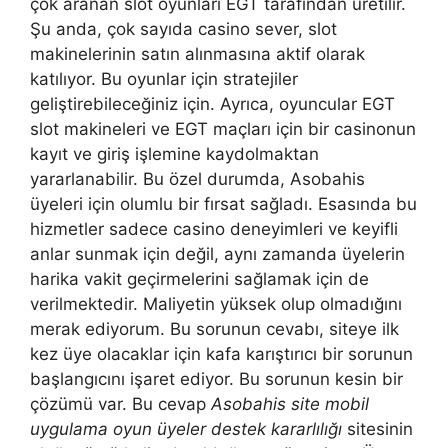
çok aranan slot oyunları EGT tarafından üretilir.
Şu anda, çok sayıda casino sever, slot
makinelerinin satın alınmasına aktif olarak
katılıyor. Bu oyunlar için stratejiler
geliştirebileceğiniz için. Ayrıca, oyuncular EGT
slot makineleri ve EGT maçları için bir casinonun
kayıt ve giriş işlemine kaydolmaktan
yararlanabilir. Bu özel durumda, Asobahis
üyeleri için olumlu bir fırsat sağladı. Esasında bu
hizmetler sadece casino deneyimleri ve keyifli
anlar sunmak için değil, aynı zamanda üyelerin
harika vakit geçirmelerini sağlamak için de
verilmektedir. Maliyetin yüksek olup olmadığını
merak ediyorum. Bu sorunun cevabı, siteye ilk
kez üye olacaklar için kafa karıştırıcı bir sorunun
başlangıcını işaret ediyor. Bu sorunun kesin bir
çözümü var. Bu cevap
Asobahis site mobil
uygulama oyun üyeler destek kararlılığı
sitesinin