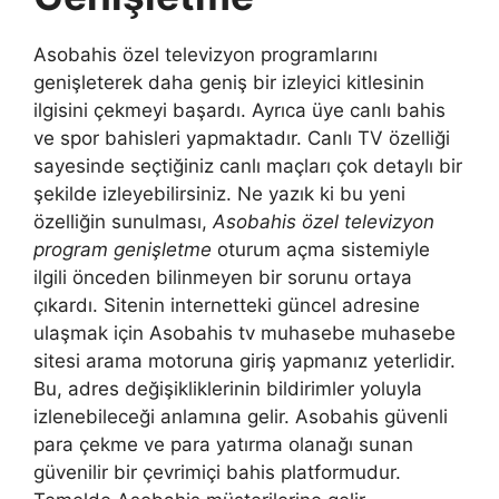
Asobahis özel televizyon programlarını
genişleterek daha geniş bir izleyici kitlesinin
ilgisini çekmeyi başardı. Ayrıca üye canlı bahis
ve spor bahisleri yapmaktadır. Canlı TV özelliği
sayesinde seçtiğiniz canlı maçları çok detaylı bir
şekilde izleyebilirsiniz. Ne yazık ki bu yeni
özelliğin sunulması,
Asobahis özel televizyon
program genişletme
oturum açma sistemiyle
ilgili önceden bilinmeyen bir sorunu ortaya
çıkardı. Sitenin internetteki güncel adresine
ulaşmak için Asobahis tv muhasebe muhasebe
sitesi arama motoruna giriş yapmanız yeterlidir.
Bu, adres değişikliklerinin bildirimler yoluyla
izlenebileceği anlamına gelir. Asobahis güvenli
para çekme ve para yatırma olanağı sunan
güvenilir bir çevrimiçi bahis platformudur.