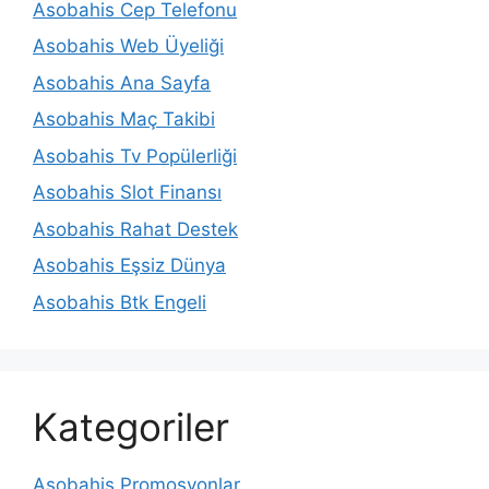
Asobahis Cep Telefonu
Asobahis Web Üyeliği
Asobahis Ana Sayfa
Asobahis Maç Takibi
Asobahis Tv Popülerliği
Asobahis Slot Finansı
Asobahis Rahat Destek
Asobahis Eşsiz Dünya
Asobahis Btk Engeli
Kategoriler
Asobahis Promosyonlar