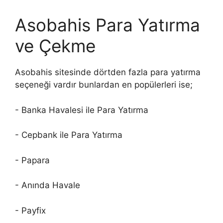
Asobahis Para Yatırma
ve Çekme
Asobahis sitesinde dörtden fazla para yatırma
seçeneği vardır bunlardan en popülerleri ise;
- Banka Havalesi ile Para Yatırma
- Cepbank ile Para Yatırma
- Papara
- Anında Havale
- Payfix