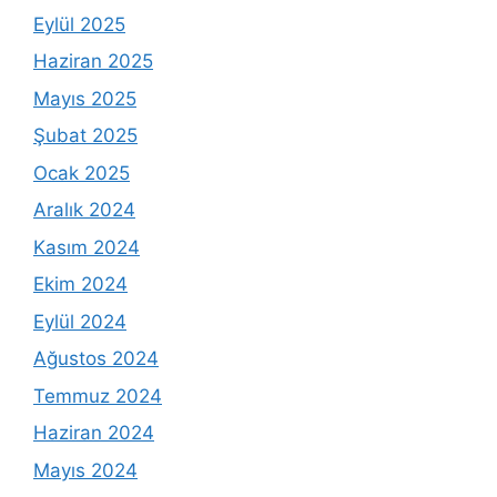
Eylül 2025
Haziran 2025
Mayıs 2025
Şubat 2025
Ocak 2025
Aralık 2024
Kasım 2024
Ekim 2024
Eylül 2024
Ağustos 2024
Temmuz 2024
Haziran 2024
Mayıs 2024