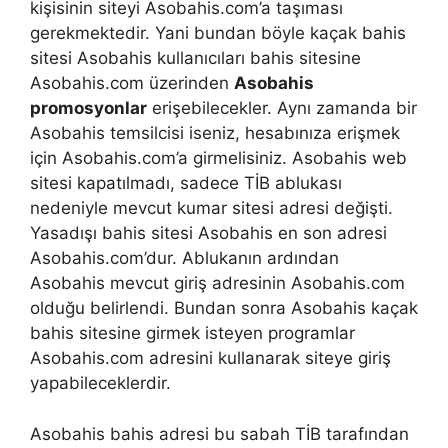
kişisinin siteyi Asobahis.com’a taşıması
gerekmektedir. Yani bundan böyle kaçak bahis
sitesi Asobahis kullanıcıları bahis sitesine
Asobahis.com üzerinden
Asobahis
promosyonlar
erişebilecekler. Aynı zamanda bir
Asobahis temsilcisi iseniz, hesabınıza erişmek
için Asobahis.com’a girmelisiniz. Asobahis web
sitesi kapatılmadı, sadece TİB ablukası
nedeniyle mevcut kumar sitesi adresi değişti.
Yasadışı bahis sitesi Asobahis en son adresi
Asobahis.com’dur. Ablukanın ardından
Asobahis mevcut giriş adresinin Asobahis.com
olduğu belirlendi. Bundan sonra Asobahis kaçak
bahis sitesine girmek isteyen programlar
Asobahis.com adresini kullanarak siteye giriş
yapabileceklerdir.
Asobahis bahis adresi bu sabah TİB tarafından