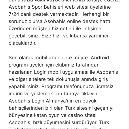
Asobahis Spor Bahisleri web sitesi üyelerine
7/24 canlı destek vermektedir. Herhangi bir
sorunuz olursa Asobahis online destek hattı
üzerinden müşteri hizmetleri ile iletişime
geçebilirsiniz. Size hızlı ve kibarca yardımcı
olacaklardır.
Son olarak mobil abonelere müjde. Android
program üyeleri için ekibimiz tarafından
hazırlanan Login mobil uygulaması ile Asobahis
ve diğer sitelere tek dokunuşla anında giriş
yapabilirsiniz. Programı telefonunuza ücretsiz
indirin ve yüklemek için buraya tıklayın!
Asobahis Login Almanya’nın en büyük
bahisçilerinden biri olan Türk sitesini geçen yıl
bünyesine katan oyun ve casino sitesi
Asobahis, hızlı büyümesini sürdürüyor. Türk