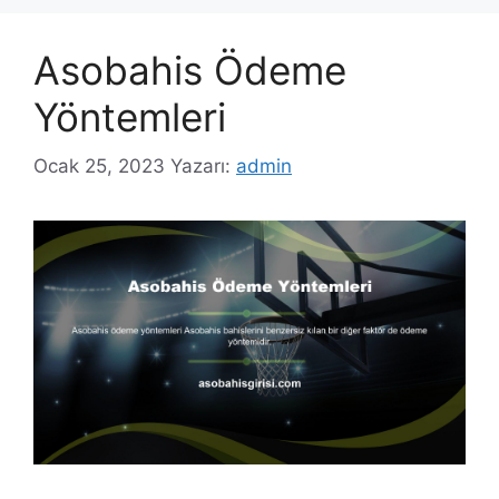
Asobahis Ödeme
Yöntemleri
Ocak 25, 2023
Yazarı:
admin