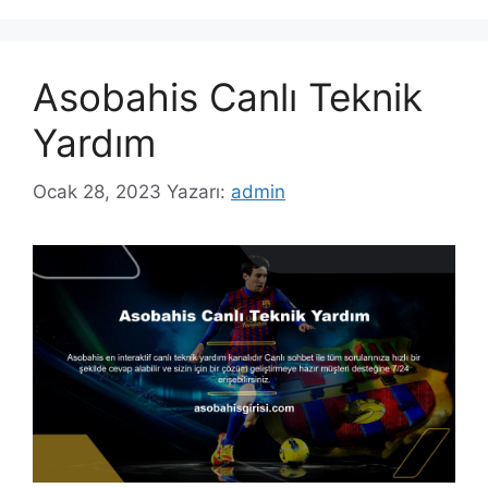
Asobahis Canlı Teknik
Yardım
Ocak 28, 2023
Yazarı:
admin