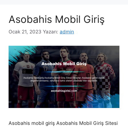
Asobahis Mobil Giriş
Ocak 21, 2023
Yazarı:
admin
Asobahis mobil giriş Asobahis Mobil Giriş Sitesi