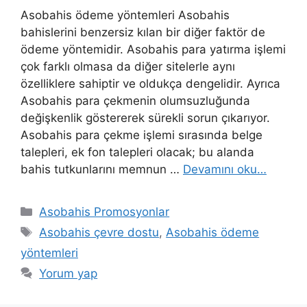
Asobahis ödeme yöntemleri Asobahis
bahislerini benzersiz kılan bir diğer faktör de
ödeme yöntemidir. Asobahis para yatırma işlemi
çok farklı olmasa da diğer sitelerle aynı
özelliklere sahiptir ve oldukça dengelidir. Ayrıca
Asobahis para çekmenin olumsuzluğunda
değişkenlik göstererek sürekli sorun çıkarıyor.
Asobahis para çekme işlemi sırasında belge
talepleri, ek fon talepleri olacak; bu alanda
bahis tutkunlarını memnun …
Devamını oku…
Kategoriler
Asobahis Promosyonlar
Etiketler
Asobahis çevre dostu
,
Asobahis ödeme
yöntemleri
Yorum yap