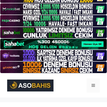
İçeriğe
atla
Menü