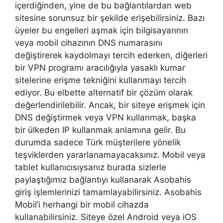
içerdiğinden, yine de bu bağlantılardan web
sitesine sorunsuz bir şekilde erişebilirsiniz. Bazı
üyeler bu engelleri aşmak için bilgisayarının
veya mobil cihazının DNS numarasını
değiştirerek kaydolmayı tercih ederken, diğerleri
bir VPN programı aracılığıyla yasaklı kumar
sitelerine erişme tekniğini kullanmayı tercih
ediyor. Bu elbette alternatif bir çözüm olarak
değerlendirilebilir. Ancak, bir siteye erişmek için
DNS değiştirmek veya VPN kullanmak, başka
bir ülkeden IP kullanmak anlamına gelir. Bu
durumda sadece Türk müşterilere yönelik
teşviklerden yararlanamayacaksınız. Mobil veya
tablet kullanıcısıysanız burada sizlerle
paylaştığımız bağlantıyı kullanarak Asobahis
giriş işlemlerinizi tamamlayabilirsiniz. Asobahis
Mobil’i herhangi bir mobil cihazda
kullanabilirsiniz. Siteye özel Android veya iOS