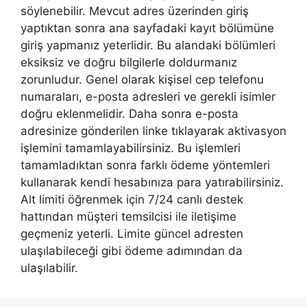
söylenebilir. Mevcut adres üzerinden giriş
yaptıktan sonra ana sayfadaki kayıt bölümüne
giriş yapmanız yeterlidir. Bu alandaki bölümleri
eksiksiz ve doğru bilgilerle doldurmanız
zorunludur. Genel olarak kişisel cep telefonu
numaraları, e-posta adresleri ve gerekli isimler
doğru eklenmelidir. Daha sonra e-posta
adresinize gönderilen linke tıklayarak aktivasyon
işlemini tamamlayabilirsiniz. Bu işlemleri
tamamladıktan sonra farklı ödeme yöntemleri
kullanarak kendi hesabınıza para yatırabilirsiniz.
Alt limiti öğrenmek için 7/24 canlı destek
hattından müşteri temsilcisi ile iletişime
geçmeniz yeterli. Limite güncel adresten
ulaşılabileceği gibi ödeme adımından da
ulaşılabilir.