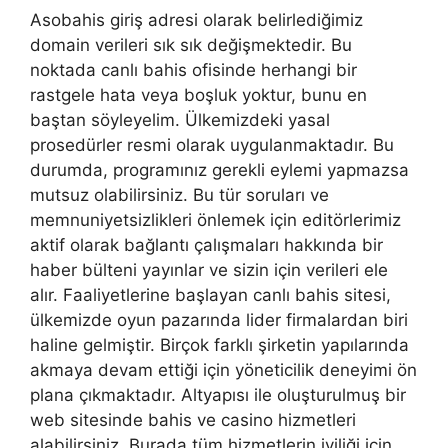
Asobahis giriş adresi olarak belirlediğimiz
domain verileri sık sık değişmektedir. Bu
noktada canlı bahis ofisinde herhangi bir
rastgele hata veya boşluk yoktur, bunu en
baştan söyleyelim. Ülkemizdeki yasal
prosedürler resmi olarak uygulanmaktadır. Bu
durumda, programınız gerekli eylemi yapmazsa
mutsuz olabilirsiniz. Bu tür soruları ve
memnuniyetsizlikleri önlemek için editörlerimiz
aktif olarak bağlantı çalışmaları hakkında bir
haber bülteni yayınlar ve sizin için verileri ele
alır. Faaliyetlerine başlayan canlı bahis sitesi,
ülkemizde oyun pazarında lider firmalardan biri
haline gelmiştir. Birçok farklı şirketin yapılarında
akmaya devam ettiği için yöneticilik deneyimi ön
plana çıkmaktadır. Altyapısı ile oluşturulmuş bir
web sitesinde bahis ve casino hizmetleri
alabilirsiniz. Burada tüm hizmetlerin iyiliği için