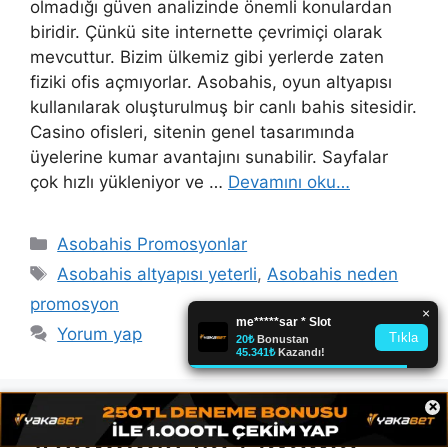
olmadığı güven analizinde önemli konulardan
biridir. Çünkü site internette çevrimiçi olarak
mevcuttur. Bizim ülkemiz gibi yerlerde zaten
fiziki ofis açmıyorlar. Asobahis, oyun altyapısı
kullanılarak oluşturulmuş bir canlı bahis sitesidir.
Casino ofisleri, sitenin genel tasarımında
üyelerine kumar avantajını sunabilir. Sayfalar
çok hızlı yükleniyor ve …
Devamını oku…
Kategoriler
Asobahis Promosyonlar
Etiketler
Asobahis altyapısı yeterli
,
Asobahis neden
promosyon
Yorum yap
×