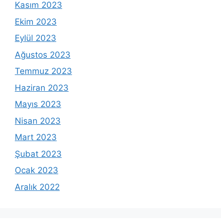
Kasım 2023
Ekim 2023
Eylül 2023
Ağustos 2023
Temmuz 2023
Haziran 2023
Mayıs 2023
Nisan 2023
Mart 2023
Şubat 2023
Ocak 2023
Aralık 2022