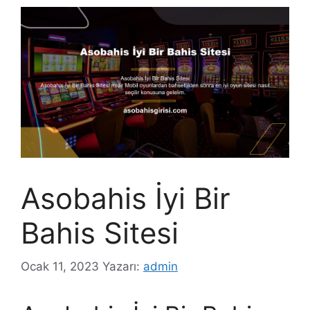
Asobahis İyi Bir
Bahis Sitesi
Ocak 11, 2023
Yazarı:
admin