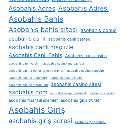
asobahis 7/24 canlı desteği
Asobahis Adresi
Asobahis Adres
Asobahis Bahis
Asobahis bahis sitesi
asobahis bonus
asobahis canli
asobahis canli destek
asobahis canli maç izle
Asobahis Canlı Bahis
Asobahis canlı casino
asobahis canlı yardım
asobahis casino ana sayfası
asobahis casino bonuslarının detayları
asobahis casino deneyim
asobahis casino konumları
asobahis casino lisansı
asobahis casino sitesi
asobahis casino meraklıları
asobahis com
asobahis doğal tembellik
asobahis e-posta
asobahis finansal i̇şlemler
asobahis giris twitter
Asobahis Giriş
asobahis giriş adresi
asobahis giriş butonu