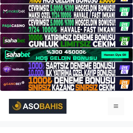
İçeriğe
atla
Menü