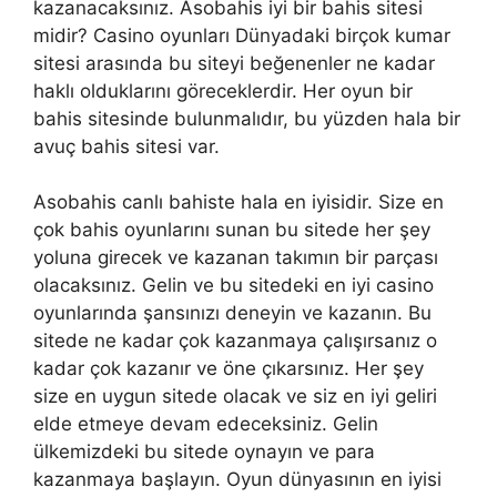
kazanacaksınız. Asobahis iyi bir bahis sitesi
midir? Casino oyunları Dünyadaki birçok kumar
sitesi arasında bu siteyi beğenenler ne kadar
haklı olduklarını göreceklerdir. Her oyun bir
bahis sitesinde bulunmalıdır, bu yüzden hala bir
avuç bahis sitesi var.
Asobahis canlı bahiste hala en iyisidir. Size en
çok bahis oyunlarını sunan bu sitede her şey
yoluna girecek ve kazanan takımın bir parçası
olacaksınız. Gelin ve bu sitedeki en iyi casino
oyunlarında şansınızı deneyin ve kazanın. Bu
sitede ne kadar çok kazanmaya çalışırsanız o
kadar çok kazanır ve öne çıkarsınız. Her şey
size en uygun sitede olacak ve siz en iyi geliri
elde etmeye devam edeceksiniz. Gelin
ülkemizdeki bu sitede oynayın ve para
kazanmaya başlayın. Oyun dünyasının en iyisi