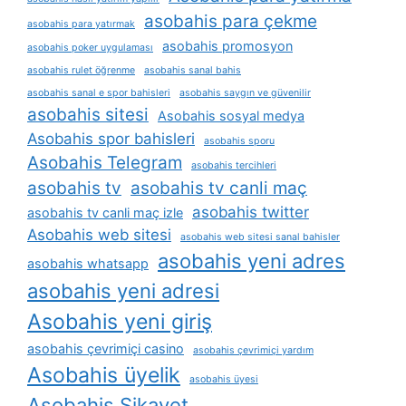
asobahis para çekme
asobahis para yatırmak
asobahis promosyon
asobahis poker uygulaması
asobahis rulet öğrenme
asobahis sanal bahis
asobahis sanal e spor bahisleri
asobahis saygın ve güvenilir
asobahis sitesi
Asobahis sosyal medya
Asobahis spor bahisleri
asobahis sporu
Asobahis Telegram
asobahis tercihleri
asobahis tv
asobahis tv canli maç
asobahis twitter
asobahis tv canli maç izle
Asobahis web sitesi
asobahis web sitesi sanal bahisler
asobahis yeni adres
asobahis whatsapp
asobahis yeni adresi
Asobahis yeni giriş
asobahis çevrimiçi casino
asobahis çevrimiçi yardım
Asobahis üyelik
asobahis üyesi
Asobahis Şikayet