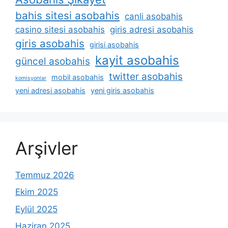
bahis sitesi asobahis
canli asobahis
casino sitesi asobahis
giris adresi asobahis
giris asobahis
girisi asobahis
kayit asobahis
güncel asobahis
twitter asobahis
mobil asobahis
komisyonlar
yeni adresi asobahis
yeni giris asobahis
Arşivler
Temmuz 2026
Ekim 2025
Eylül 2025
Haziran 2025