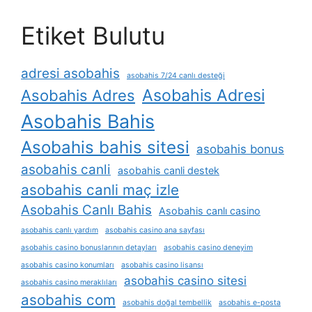
Etiket Bulutu
adresi asobahis
asobahis 7/24 canlı desteği
Asobahis Adresi
Asobahis Adres
Asobahis Bahis
Asobahis bahis sitesi
asobahis bonus
asobahis canli
asobahis canli destek
asobahis canli maç izle
Asobahis Canlı Bahis
Asobahis canlı casino
asobahis canlı yardım
asobahis casino ana sayfası
asobahis casino bonuslarının detayları
asobahis casino deneyim
asobahis casino konumları
asobahis casino lisansı
asobahis casino sitesi
asobahis casino meraklıları
asobahis com
asobahis doğal tembellik
asobahis e-posta