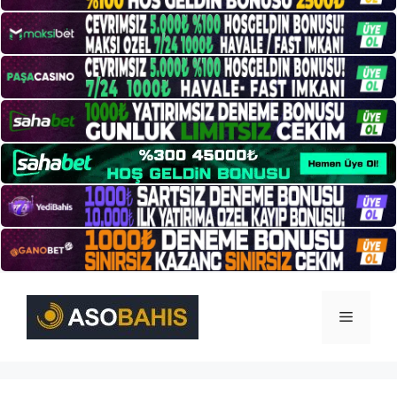
İçeriğe
atla
Menü