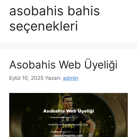
asobahis bahis
seçenekleri
Asobahis Web Üyeliği
Eylül 10, 2025
Yazarı:
admin