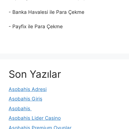
- Banka Havalesi ile Para Çekme
- Payfix ile Para Çekme
Son Yazılar
Asobahis Adresi
Asobahis Giriş
Asobahis
Asobahis Lider Casino
Asobahis Premium Oyunlar