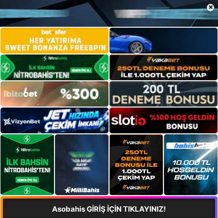
×
Asobahis GİRİŞ İÇİN TIKLAYINIZ!