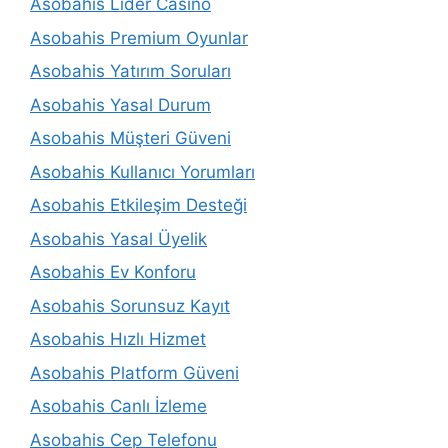
Asobahis Lider Casino
Asobahis Premium Oyunlar
Asobahis Yatırım Soruları
Asobahis Yasal Durum
Asobahis Müşteri Güveni
Asobahis Kullanıcı Yorumları
Asobahis Etkileşim Desteği
Asobahis Yasal Üyelik
Asobahis Ev Konforu
Asobahis Sorunsuz Kayıt
Asobahis Hızlı Hizmet
Asobahis Platform Güveni
Asobahis Canlı İzleme
Asobahis Cep Telefonu