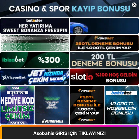
×
Asobahis GİRİŞ İÇİN TIKLAYINIZ!