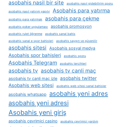
asobahis nasil bir site
asobahis nasıl gidebilirim sporu
Asobahis para yatırma
asobahis nasıl yatırım yapılır
asobahis para çekme
asobahis para yatırmak
asobahis promosyon
asobahis poker uygulaması
asobahis rulet öğrenme
asobahis sanal bahis
asobahis sanal e spor bahisleri
asobahis saygın ve güvenilir
asobahis sitesi
Asobahis sosyal medya
Asobahis spor bahisleri
asobahis sporu
Asobahis Telegram
asobahis tercihleri
asobahis tv
asobahis tv canli maç
asobahis twitter
asobahis tv canli maç izle
Asobahis web sitesi
asobahis web sitesi sanal bahisler
asobahis yeni adres
asobahis whatsapp
asobahis yeni adresi
Asobahis yeni giriş
asobahis çevrimiçi casino
asobahis çevrimiçi yardım