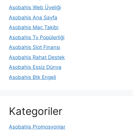
Asobahis Web Üyeliği
Asobahis Ana Sayfa
Asobahis Maç Takibi
Asobahis Tv Popülerliği
Asobahis Slot Finansı
Asobahis Rahat Destek
Asobahis Eşsiz Dünya
Asobahis Btk Engeli
Kategoriler
Asobahis Promosyonlar