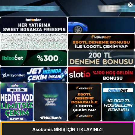
×
Asobahis GİRİŞ İÇİN TIKLAYINIZ!