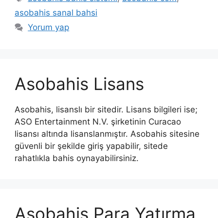
asobahis sanal bahsi
Yorum yap
Asobahis Lisans
Asobahis, lisanslı bir sitedir. Lisans bilgileri ise;
ASO Entertainment N.V. şirketinin Curacao
lisansı altında lisanslanmıştır. Asobahis sitesine
güvenli bir şekilde giriş yapabilir, sitede
rahatlıkla bahis oynayabilirsiniz.
Asobahis Para Yatırma