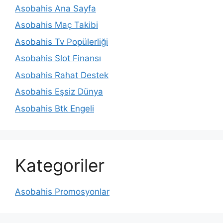
Asobahis Ana Sayfa
Asobahis Maç Takibi
Asobahis Tv Popülerliği
Asobahis Slot Finansı
Asobahis Rahat Destek
Asobahis Eşsiz Dünya
Asobahis Btk Engeli
Kategoriler
Asobahis Promosyonlar