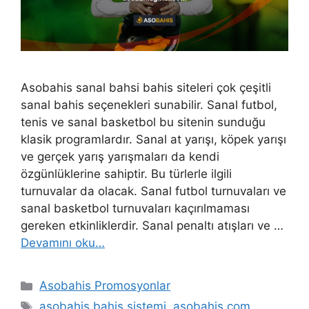
Asobahis sanal bahsi bahis siteleri çok çeşitli
sanal bahis seçenekleri sunabilir. Sanal futbol, ​​
tenis ve sanal basketbol bu sitenin sunduğu
klasik programlardır. Sanal at yarışı, köpek yarışı
ve gerçek yarış yarışmaları da kendi
özgünlüklerine sahiptir. Bu türlerle ilgili
turnuvalar da olacak. Sanal futbol turnuvaları ve
sanal basketbol turnuvaları kaçırılmaması
gereken etkinliklerdir. Sanal penaltı atışları ve …
Devamını oku…
Kategoriler
Asobahis Promosyonlar
Etiketler
asobahis bahis sistemi
,
asobahis com
,