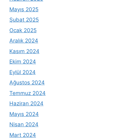
Mayıs 2025
Şubat 2025
Ocak 2025
Aralık 2024
Kasım 2024
Ekim 2024
Eylül 2024
Ağustos 2024
Temmuz 2024
Haziran 2024
Mayıs 2024
Nisan 2024
Mart 2024