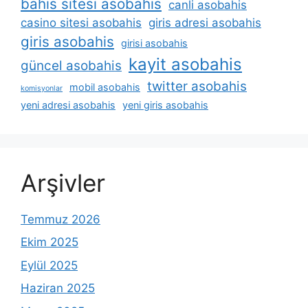
bahis sitesi asobahis
canli asobahis
casino sitesi asobahis
giris adresi asobahis
giris asobahis
girisi asobahis
kayit asobahis
güncel asobahis
twitter asobahis
mobil asobahis
komisyonlar
yeni adresi asobahis
yeni giris asobahis
Arşivler
Temmuz 2026
Ekim 2025
Eylül 2025
Haziran 2025