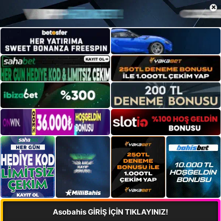
×
Asobahis GİRİŞ İÇİN TIKLAYINIZ!