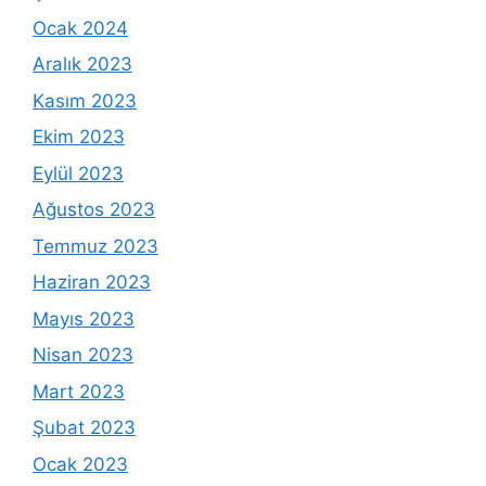
Ocak 2024
Aralık 2023
Kasım 2023
Ekim 2023
Eylül 2023
Ağustos 2023
Temmuz 2023
Haziran 2023
Mayıs 2023
Nisan 2023
Mart 2023
Şubat 2023
Ocak 2023