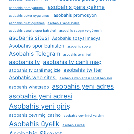
asobahis para çekme
asobahis para yatırmak
asobahis promosyon
asobahis poker uygulaması
asobahis rulet öğrenme
asobahis sanal bahis
asobahis sanal e spor bahisleri
asobahis saygın ve güvenilir
asobahis sitesi
Asobahis sosyal medya
Asobahis spor bahisleri
asobahis sporu
Asobahis Telegram
asobahis tercihleri
asobahis tv
asobahis tv canli maç
asobahis twitter
asobahis tv canli maç izle
Asobahis web sitesi
asobahis web sitesi sanal bahisler
asobahis yeni adres
asobahis whatsapp
asobahis yeni adresi
Asobahis yeni giriş
asobahis çevrimiçi casino
asobahis çevrimiçi yardım
Asobahis üyelik
asobahis üyesi
Asobahis Şikayet