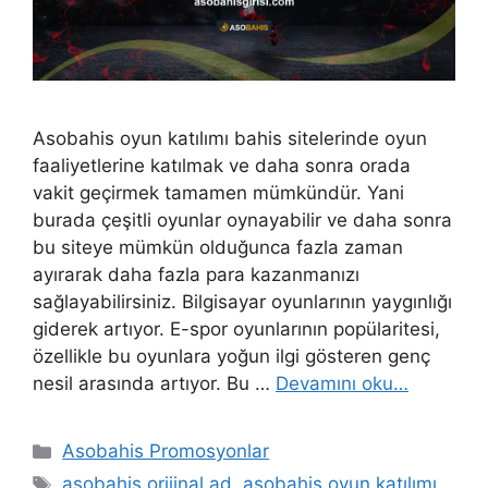
Asobahis oyun katılımı bahis sitelerinde oyun
faaliyetlerine katılmak ve daha sonra orada
vakit geçirmek tamamen mümkündür. Yani
burada çeşitli oyunlar oynayabilir ve daha sonra
bu siteye mümkün olduğunca fazla zaman
ayırarak daha fazla para kazanmanızı
sağlayabilirsiniz. Bilgisayar oyunlarının yaygınlığı
giderek artıyor. E-spor oyunlarının popülaritesi,
özellikle bu oyunlara yoğun ilgi gösteren genç
nesil arasında artıyor. Bu …
Devamını oku…
Kategoriler
Asobahis Promosyonlar
Etiketler
asobahis orijinal ad
,
asobahis oyun katılımı
,