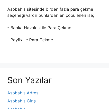
Asobahis sitesinde birden fazla para çekme
seçeneği vardır bunlardan en popülerleri ise;
- Banka Havalesi ile Para Çekme
- Payfix ile Para Çekme
Son Yazılar
Asobahis Adresi
Asobahis Giriş