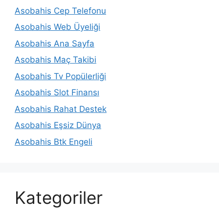
Asobahis Cep Telefonu
Asobahis Web Üyeliği
Asobahis Ana Sayfa
Asobahis Maç Takibi
Asobahis Tv Popülerliği
Asobahis Slot Finansı
Asobahis Rahat Destek
Asobahis Eşsiz Dünya
Asobahis Btk Engeli
Kategoriler