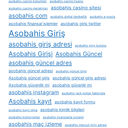
asobahis casino konumları
asobahis casino lisansı
asobahis casino sitesi
asobahis casino meraklıları
asobahis com
asobahis doğal tembellik
asobahis e-posta
asobahis finansal i̇şlemler
asobahis giris twitter
Asobahis Giriş
asobahis giriş adresi
asobahis giriş butonu
Asobahis Girişi
Asobahis Güncel
asobahis güncel adres
asobahis güncel adresi
asobahis güncel bilgi
Asobahis güncel giriş
asobahis güncel giriş adresi
Asobahis güvenilir mi
asobahis güvenlir mi
asobahis instagram
asobahis jack potlar hakkında
Asobahis kayıt
asobahis kayıt formu
asobahis kimlik bilgileri
asobahis kayıt olma
asobahis komisyonlar
asobahis lisanslama sistemi
asobahis maç izleme
asobahis mevcut giriş adresi