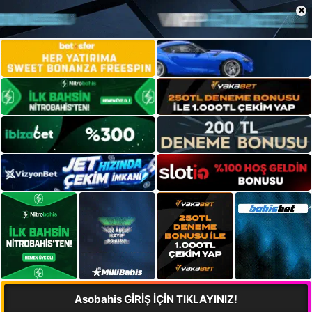
×
Asobahis GİRİŞ İÇİN TIKLAYINIZ!