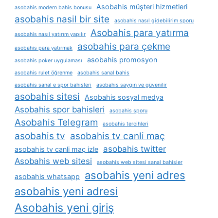
Asobahis müşteri hizmetleri
asobahis modern bahis bonusu
asobahis nasil bir site
asobahis nasıl gidebilirim sporu
Asobahis para yatırma
asobahis nasıl yatırım yapılır
asobahis para çekme
asobahis para yatırmak
asobahis promosyon
asobahis poker uygulaması
asobahis rulet öğrenme
asobahis sanal bahis
asobahis sanal e spor bahisleri
asobahis saygın ve güvenilir
asobahis sitesi
Asobahis sosyal medya
Asobahis spor bahisleri
asobahis sporu
Asobahis Telegram
asobahis tercihleri
asobahis tv
asobahis tv canli maç
asobahis twitter
asobahis tv canli maç izle
Asobahis web sitesi
asobahis web sitesi sanal bahisler
asobahis yeni adres
asobahis whatsapp
asobahis yeni adresi
Asobahis yeni giriş