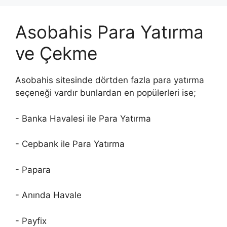
Asobahis Para Yatırma
ve Çekme
Asobahis sitesinde dörtden fazla para yatırma
seçeneği vardır bunlardan en popülerleri ise;
- Banka Havalesi ile Para Yatırma
- Cepbank ile Para Yatırma
- Papara
- Anında Havale
- Payfix