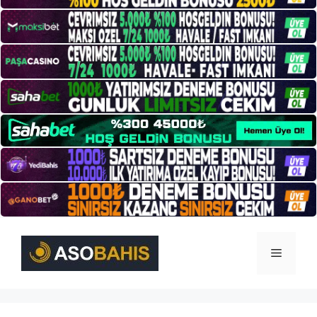
İçeriğe
atla
Menü