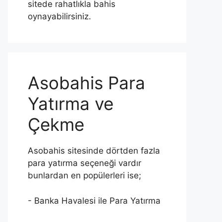
sitede rahatlıkla bahis
oynayabilirsiniz.
Asobahis Para
Yatırma ve
Çekme
Asobahis sitesinde dörtden fazla
para yatırma seçeneği vardır
bunlardan en popülerleri ise;
- Banka Havalesi ile Para Yatırma