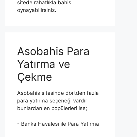
sitede rahatlıkla bahis
oynayabilirsiniz.
Asobahis Para
Yatırma ve
Çekme
Asobahis sitesinde dörtden fazla
para yatırma seçeneği vardır
bunlardan en popülerleri ise;
- Banka Havalesi ile Para Yatırma