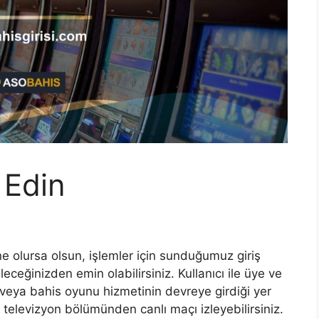
 Edin
ne olursa olsun, işlemler için sunduğumuz giriş
eceğinizden emin olabilirsiniz. Kullanıcı ile üye ve
veya bahis oyunu hizmetinin devreye girdiği yer
televizyon bölümünden canlı maçı izleyebilirsiniz.