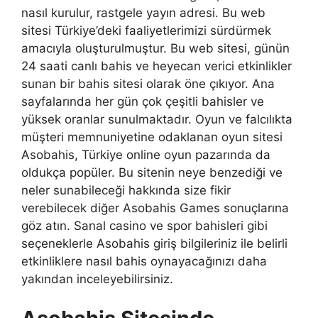
nasıl kurulur, rastgele yayın adresi. Bu web
sitesi Türkiye’deki faaliyetlerimizi sürdürmek
amacıyla oluşturulmuştur. Bu web sitesi, günün
24 saati canlı bahis ve heyecan verici etkinlikler
sunan bir bahis sitesi olarak öne çıkıyor. Ana
sayfalarında her gün çok çeşitli bahisler ve
yüksek oranlar sunulmaktadır. Oyun ve falcılıkta
müşteri memnuniyetine odaklanan oyun sitesi
Asobahis, Türkiye online oyun pazarında da
oldukça popüler. Bu sitenin neye benzediği ve
neler sunabileceği hakkında size fikir
verebilecek diğer Asobahis Games sonuçlarına
göz atın. Sanal casino ve spor bahisleri gibi
seçeneklerle Asobahis giriş bilgileriniz ile belirli
etkinliklere nasıl bahis oynayacağınızı daha
yakından inceleyebilirsiniz.