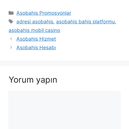
Kategoriler
Asobahis Promosyonlar
Etiketler
adresi asobahis
,
asobahis bahis platformu
,
asobahis mobil casino
Asobahis Hizmet
Asobahis Hesabı
Yorum yapın
Yorum