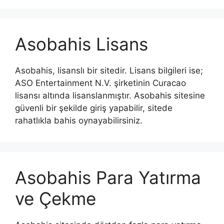
Asobahis Lisans
Asobahis, lisanslı bir sitedir. Lisans bilgileri ise;
ASO Entertainment N.V. şirketinin Curacao
lisansı altında lisanslanmıştır. Asobahis sitesine
güvenli bir şekilde giriş yapabilir, sitede
rahatlıkla bahis oynayabilirsiniz.
Asobahis Para Yatırma
ve Çekme