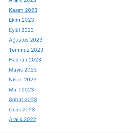
Aralık 2023
Kasım 2023
Ekim 2023
Eylül 2023
Ağustos 2023
Temmuz 2023
Haziran 2023
Mayıs 2023
Nisan 2023
Mart 2023
Şubat 2023
Ocak 2023
Aralık 2022