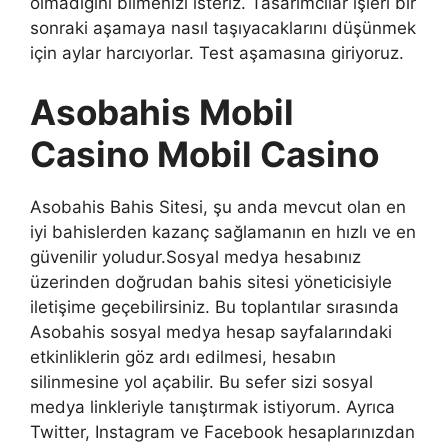
olmadığını bilmenizi isteriz. Tasarımcılar işleri bir
sonraki aşamaya nasıl taşıyacaklarını düşünmek
için aylar harcıyorlar. Test aşamasına giriyoruz.
Asobahis Mobil
Casino Mobil Casino
Asobahis Bahis Sitesi, şu anda mevcut olan en
iyi bahislerden kazanç sağlamanın en hızlı ve en
güvenilir yoludur.Sosyal medya hesabınız
üzerinden doğrudan bahis sitesi yöneticisiyle
iletişime geçebilirsiniz. Bu toplantılar sırasında
Asobahis sosyal medya hesap sayfalarındaki
etkinliklerin göz ardı edilmesi, hesabın
silinmesine yol açabilir. Bu sefer sizi sosyal
medya linkleriyle tanıştırmak istiyorum. Ayrıca
Twitter, Instagram ve Facebook hesaplarınızdan