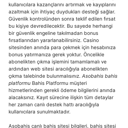
kullanıcılara kazançlarını artırmak ve kayıplarını
azaltmak için ihtiyaç duydukları desteği sağlar.
Güvenlik kontrolünden sonra teklif edilen fırsat
bu kişiye devredilecektir. Bu sayede herhangi
bir güvenlik engeline takılmadan bonus
fırsatlarından yararlanabilirsiniz. Casino
sitesinden anında para çekmek için hesabınıza
bonus yatırmanıza gerek yoktur. Öncelikle
abonelikten çıkma işlemini tamamlamalı ve
ardından web sitesi aracılığıyla abonelikten
çıkma talebinde bulunmalısınız.
Asobahis bahis
platformu
Bahis Platformu müşteri
hizmetlerinden gerekli ödeme bilgilerini anında
alacaksınız. Kayıt sürecine ilişkin tüm detaylar
her zaman canlı destek hattı aracılığıyla
kullanıcılara sunulmaktadır.
Asobahis canlı bahis sitesi bilgileri, bahis sitesi