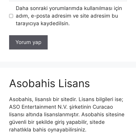
Daha sonraki yorumlarımda kullanılması için
adım, e-posta adresim ve site adresim bu
tarayıcıya kaydedilsin.
Asobahis Lisans
Asobahis, lisanslı bir sitedir. Lisans bilgileri ise;
ASO Entertainment N.V. şirketinin Curacao
lisansı altında lisanslanmıştır. Asobahis sitesine
güvenli bir şekilde giriş yapabilir, sitede
rahatlıkla bahis oynayabilirsiniz.