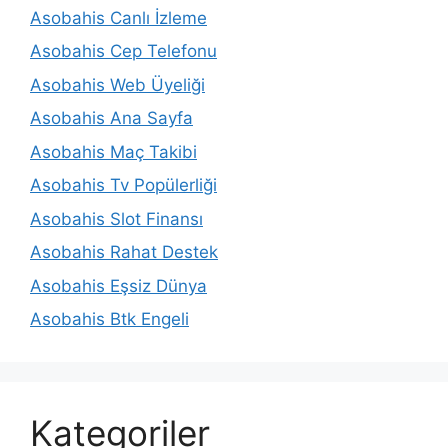
Asobahis Canlı İzleme
Asobahis Cep Telefonu
Asobahis Web Üyeliği
Asobahis Ana Sayfa
Asobahis Maç Takibi
Asobahis Tv Popülerliği
Asobahis Slot Finansı
Asobahis Rahat Destek
Asobahis Eşsiz Dünya
Asobahis Btk Engeli
Kategoriler