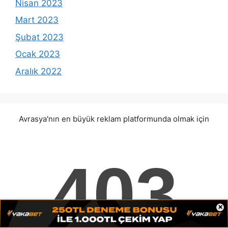
Nisan 2023
Mart 2023
Şubat 2023
Ocak 2023
Aralık 2022
Avrasya'nın en büyük reklam platformunda olmak için
Microsoft Teams:
reklam@avrasyamarketing.com
adresimizden veya Telegram: @Avrasyamarketing
adresimizden irtibat kurabilirsiniz. (Tek iletişim
adreslerimiz teams / telegram ve mail adresimizdir.
Harici hiçbir iletişim adresimiz bulunmamaktadır.
Lütfen itibar etmeyiniz.) Türkiye yasalarına göre 7258
sayılı kanun uyarınca yasa dışı bahis oynamanın
×
cezaları mevcuttur. Şu an bulunduğunuz site hiç bir
şekilde illegal bahis oyunları oynatmıyor ve oynamaya