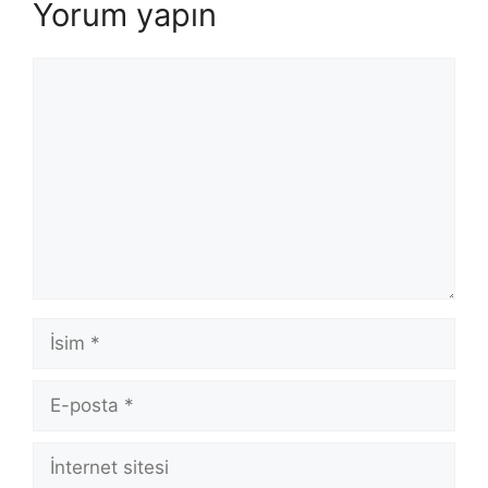
Yorum yapın
Yorum
İsim
E-
posta
İnternet
sitesi