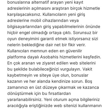
bonuslarına alternatif arayan yeni kayıt
adreslerinin açılmasını araştıran birçok hizmetle
karşılaşacaksınız. Kullanıcıların yeni giriş
adreslerine mobil cihazlarından veya
bilgisayarlarından giriş yapabilmelerinin önünde
hiçbir engel olmadığı ortaya çıktı. Sorunsuz bir
oyun deneyimini garanti etmek istiyorsanız sizi
nelerin beklediğine dair net bir fikir verir.
Kullanıcıları memnun eden en güvenilir
platforma dayalı Asobahis hizmetlerini keşfedin.
En çok aranan ve ziyaret edilen web sitelerini
bu şekilde bulabileceğinizi vurgulayın. Vakit
kaybetmeyin ve siteye üye olun, bonuslar
kazanın ve her alanda kendinize sorun. Boş
zamanınızı en üst düzeye çıkarmak ve kazanca
dönüştürmek için bu fırsatlardan
yararlanabilirsiniz. Yeni oturum açma bilgileriniz
aracılığıyla eriştiğinizde web sitenizi kullanmanın