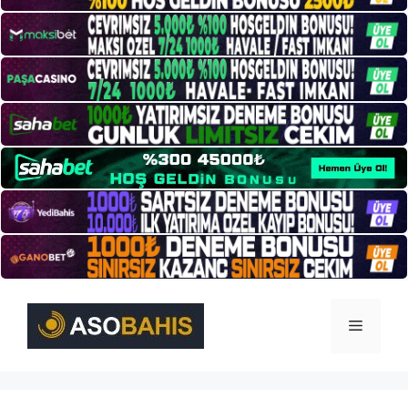
İçeriğe
atla
Menü