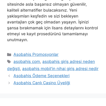
sitesinde asla başarısız olmayan güvenilir,
kaliteli alternatifler bulacaksınız. Yeni
yaklaşımları keşfedin ve sizi bekleyen
avantajları çok geç olmadan yaşayın. İşinizi
şansa bırakmamak için lisans detaylarını kontrol
etmeyi ve kayıt prosedürünü tamamlamayı
unutmayın.
Kategoriler
Asobahis Promosyonlar
Etiketler
asobahis com
,
asobahis giriş adresi neden
değişti
,
asobahis mobil'in nihai giriş adresi nedir
Asobahis Ödeme Seçenekleri
Asobahis Canlı Casino Üyeliği