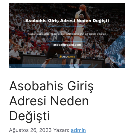
Asobahis Giriş
Adresi Neden
Değişti
Ağustos 26, 2023
Yazarı:
admin