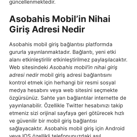
güncellenmektedir.
Asobahis Mobil’in Nihai
Giriş Adresi Nedir
Asobahis mobil giriş bağlantısı platformda
gururla yayınlanmaktadır. Bağlantı, yeni etki
alanı etkinleştirilir etkinleştirilmez paylaşılacaktır.
Web sitesindeki
Asobahis mobil’in nihai giriş
adresi nedir
mobil giriş adresi bağlantısını
kontrol etmek için herhangi bir resmi sosyal
medya hesabını veya web sitesini seçmekte
özgürsünüz. Sahte yan bağlantılar internette de
yayınlanabilir. Özellikle Twitter hesabınızı takip
etmeniz sizi orijinal sayfaya geri götürecek hızlı
ve güvenilir bir mobil giriş bağlantısı
sağlayacaktır. Asobahis mobil giriş için Android
veya IOS özellikli telefonunuzdaki asıl