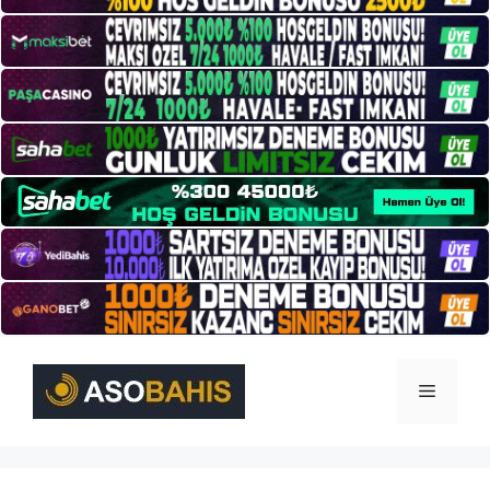
İçeriğe
atla
Menü