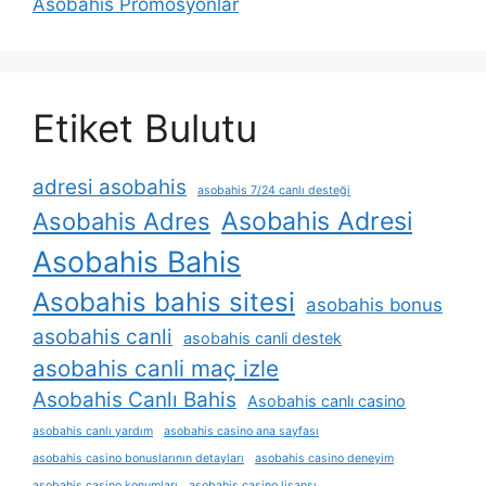
Asobahis Promosyonlar
Etiket Bulutu
adresi asobahis
asobahis 7/24 canlı desteği
Asobahis Adresi
Asobahis Adres
Asobahis Bahis
Asobahis bahis sitesi
asobahis bonus
asobahis canli
asobahis canli destek
asobahis canli maç izle
Asobahis Canlı Bahis
Asobahis canlı casino
asobahis canlı yardım
asobahis casino ana sayfası
asobahis casino bonuslarının detayları
asobahis casino deneyim
asobahis casino konumları
asobahis casino lisansı