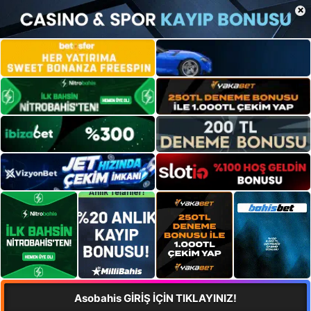
×
Asobahis GİRİŞ İÇİN TIKLAYINIZ!