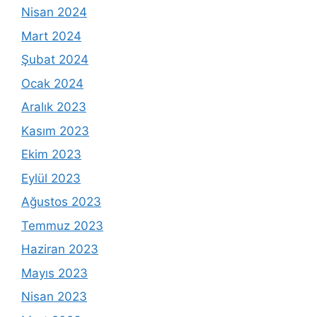
Nisan 2024
Mart 2024
Şubat 2024
Ocak 2024
Aralık 2023
Kasım 2023
Ekim 2023
Eylül 2023
Ağustos 2023
Temmuz 2023
Haziran 2023
Mayıs 2023
Nisan 2023